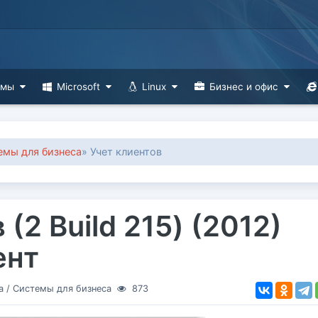
ммы
Microsoft
Linux
Бизнес и офис
емы для бизнеса
» Учет клиентов
(2 Build 215) (2012)
ент
а
/
Системы для бизнеса
873