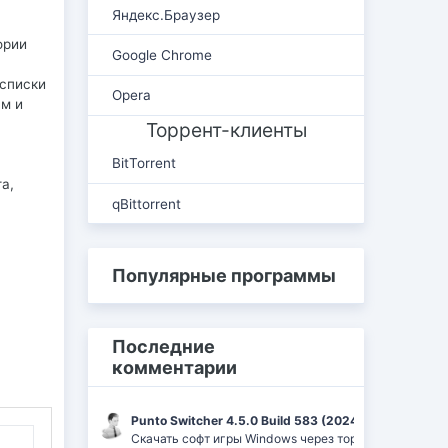
Яндекс.Браузер
ории
Google Chrome
 списки
Opera
ям и
Торрент-клиенты
BitTorrent
а,
qBittorrent
Популярные программы
Последние
комментарии
Punto Switcher 4.5.0 Build 583 (2024) РС | RePack 
Скачать софт игры Windows через торрент Ufrag: пр