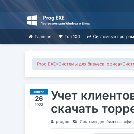
Главная
Топ 100
Системные програ
Для дизайна
Prog EXE
»
Системы для бизнеса, офиса
»
Сист
Учет клиентов 
апреля
26
скачать торр
2023
progbot
Системы для бизнеса, офис