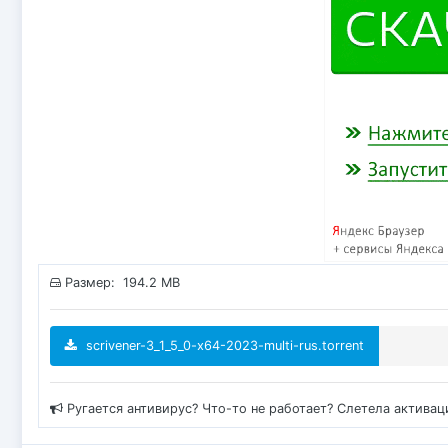
Размер: 194.2 MB
scrivener-3_1_5_0-x64-2023-multi-rus.torrent
Ругается антивирус? Что-то не работает? Слетела актива