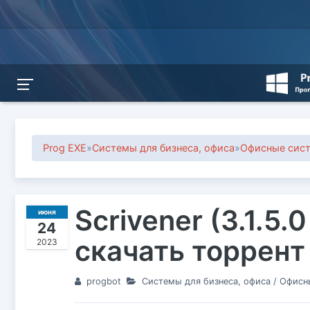
Prog EXE
»
Системы для бизнеса, офиса
»
Офисные сис
Scrivener (3.1.5.
июня
24
скачать торрент
2023
progbot
Системы для бизнеса, офиса
/
Офисн