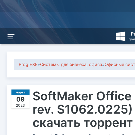
Prog EXE
»
Системы для бизнеса, офиса
»
Офисные сис
SoftMaker Office 
марта
09
rev. S1062.0225)
2023
скачать торрент