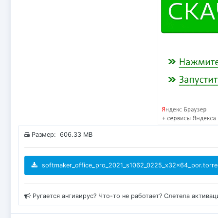
Размер: 606.33 MB
softmaker_office_pro_2021_s1062_0225_x32x64_por.torre
Ругается антивирус? Что-то не работает? Слетела актива