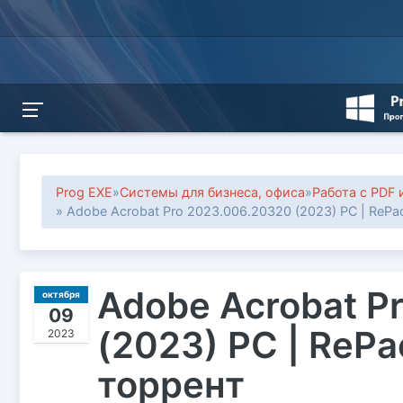
Prog EXE
»
Системы для бизнеса, офиса
»
Работа с PDF 
» Adobe Acrobat Pro 2023.006.20320 (2023) PC | RePa
Adobe Acrobat P
октября
09
(2023) PC | RePa
2023
торрент