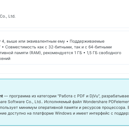
o., Ltd.
m® 4, выше или эквивалентным ему • Поддерживаемые
7 • Совместимость как с 32-битными, так и с 64-битными
ивной памяти (RAM), рекомендуется 1 ГБ • 1,5 ГБ свободного
жений
nt
— программа из категории "Работа с PDF и DjVu", разрабатыва
re Software Co., Ltd.. Исполняемый файл Wondershare PDFelemen
спользует минимум оперативной памяти и ресурсов процессора. 
ие доступно на платформе Windows и имеет интерфейс с подде