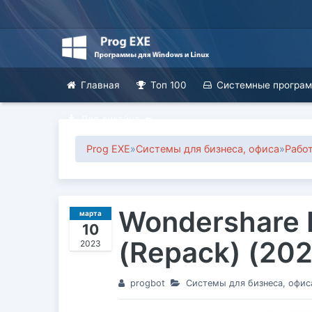
Главная
Топ 100
Системные програ
Для дизайна
Prog EXE
»
Системы для бизнеса, офиса
»
Работ
Wondershare 
марта
10
(Repack) (20
2023
progbot
Системы для бизнеса, офис