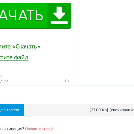
lc.torrent
[37.09 Kb] (cкачиваний:
а активация?
Ознакомьтесь!