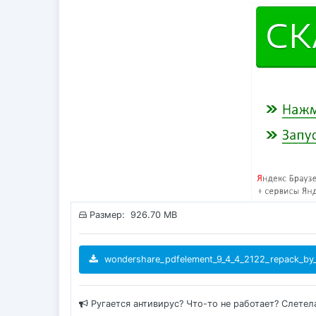
Размер: 926.70 MB
wondershare_pdfelement_9_4_4_2122_repack_by_e
Ругается антивирус? Что-то не работает? Слетел