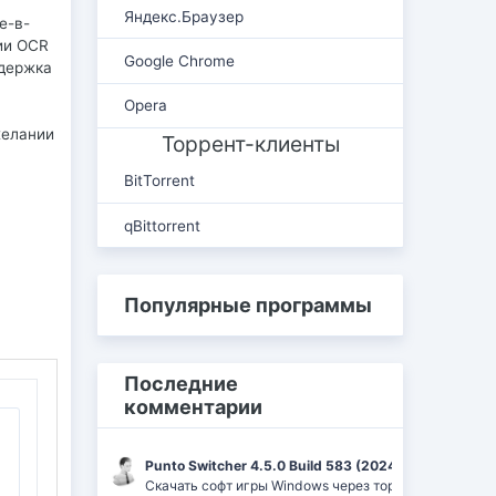
Яндекс.Браузер
е-в-
ии OCR
Google Chrome
ддержка
Opera
желании
Торрент-клиенты
BitTorrent
qBittorrent
Популярные программы
Последние
комментарии
Punto Switcher 4.5.0 Build 583 (2024) РС | RePack 
Скачать софт игры Windows через торрент Ufrag: пр