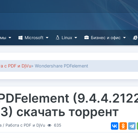
ммы
Microsoft
Linux
Бизнес и офис
а с PDF и DjVu
» Wondershare PDFelement
PDFelement (9.4.4.212
23) скачать торрент
а
/
Работа с PDF и DjVu
635