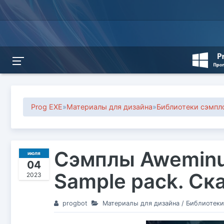
Prog EXE
»
Материалы для дизайна
»
Библиотеки сэмпл
Сэмплы Aweminu
июля
04
Sample pack. Ск
2023
progbot
Материалы для дизайна
/
Библиотеки