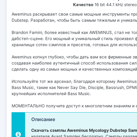
Качество
16 bit 44.1 kHz stereo
Aweminus раскрывает свои самые мощные инструменты про
Dubstep. Разработан, чтобы быть самым тяжелым и уника
Brandon Famini, более известный как AWEMINUS, стал не 
дабстеп-сцене. Его мощный и уникальный стиль произвел фу
хранилище сотен сэмплов и пресетов, готовых для использ
Aweminus копнул глубоко, чтобы дать вам все фирменные з
создавая наиболее аутентичный способ использования силы
сделать одну из самых мощных и качественных композиций D
Используйте тот же арсенал, благодаря которому Aweminus
Bass Music, такие как Never Say Die, Disciple, Bassrush, D
крупнейших исполнителей Bass Music.
МОМЕНТАЛЬНО получите доступ к многолетним знаниям и 
Описание
Скачать сэмплы Aweminus Mycology Dubstep Sam
издателя Avant Samples бесплатно. Сэмплы раздается 