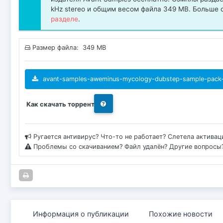
kHz stereo и общим весом файла 349 MB. Больше 
разделе
.
Размер файла: 349 MB
avant-samples-aweminus-mycology-dubstep-sample-pack-mi
Как скачать торрент
Ругается антивирус? Что-то не работает? Слетела актива
Проблемы со скачиванием? Файл удалён? Другие вопросы
Информация о публикации
Похожие новости