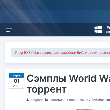
Prog EXE
»
Материалы для дизайна
»
Библиотеки сэмпл
Сэмплы World War
марта
01
торрент
2023
progbot
Материалы для дизайна
/
Библиотеки