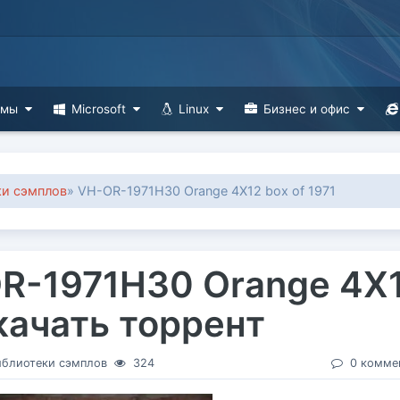
ммы
Microsoft
Linux
Бизнес и офис
ки сэмплов
» VH-OR-1971H30 Orange 4X12 box of 1971
R-1971H30 Orange 4X
Скачать торрент
иблиотеки сэмплов
324
0 комме