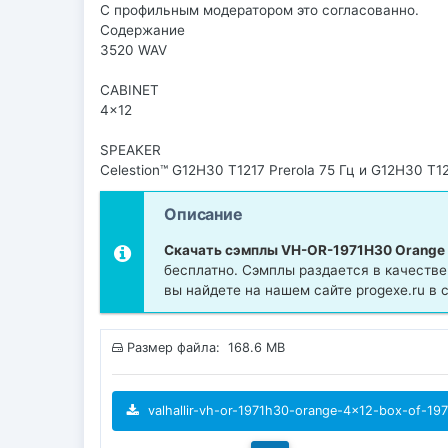
С профильным модератором это согласованно.
Содержание
3520 WAV
CABINET
4×12
SPEAKER
Celestion™ G12H30 T1217 Prerola 75 Гц и G12H30 T12
Описание
Скачать сэмплы VH-OR-1971H30 Orange 
бесплатно. Сэмплы раздается в качестве 
вы найдете на нашем сайте progexe.ru 
Размер файла: 168.6 MB
valhallir-vh-or-1971h30-orange-4x12-box-of-1971-