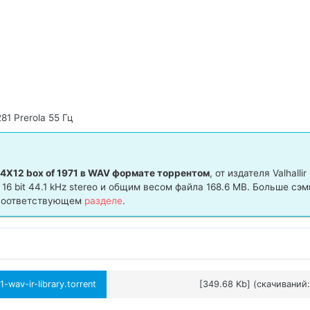
81 Prerola 55 Гц
4X12 box of 1971 в WAV формате торрентом
, от издателя Valhallir
16 bit 44.1 kHz stereo и общим весом файла 168.6 MB. Больше сэ
в соответствующем
разделе
.
wav-ir-library.torrent
[349.68 Kb] (cкачиваний: