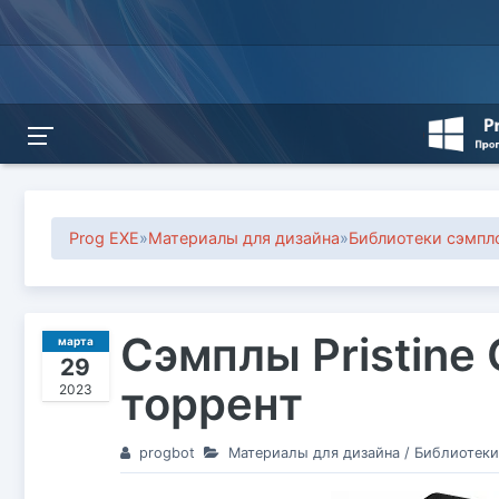
Prog EXE
»
Материалы для дизайна
»
Библиотеки сэмпл
Сэмплы Pristine 
марта
29
торрент
2023
progbot
Материалы для дизайна
/
Библиотеки