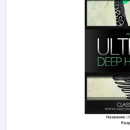
Название
U
Раз