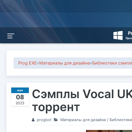
Prog EXE
»
Материалы для дизайна
»
Библиотеки сэмпл
Сэмплы Vocal UK
мая
08
торрент
2023
progbot
Материалы для дизайна
/
Библиотеки