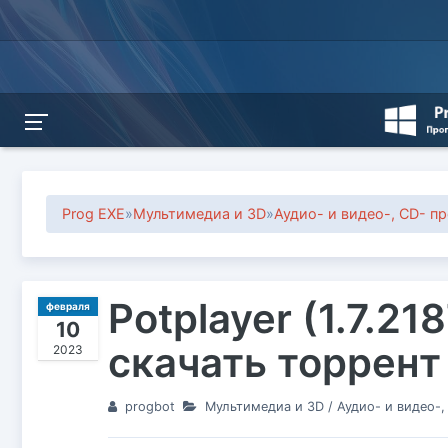
Prog EXE
»
Мультимедиа и 3D
»
Аудио- и видео-, CD- п
Potplayer (1.7.2
февраля
10
скачать торрент
2023
progbot
Мультимедиа и 3D
/
Аудио- и видео-