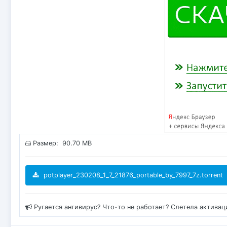
Размер: 90.70 MB
potplayer_230208_1_7_21876_portable_by_7997_7z.torrent
Ругается антивирус? Что-то не работает? Слетела актива