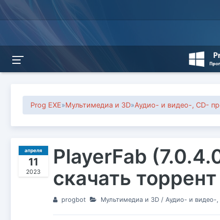
Prog EXE
»
Мультимедиа и 3D
»
Аудио- и видео-, CD- п
PlayerFab (7.0.4.
апреля
11
скачать торрент
2023
progbot
Мультимедиа и 3D
/
Аудио- и видео-