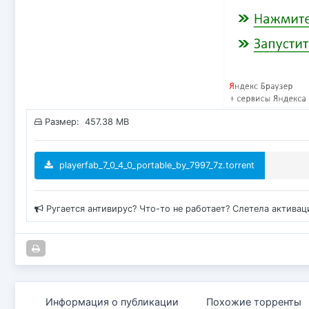
Размер: 457.38 MB
playerfab_7_0_4_0_portable_by_7997_7z.torrent
Ругается антивирус? Что-то не работает? Слетела актива
Информация о публикации
Похожие торренты