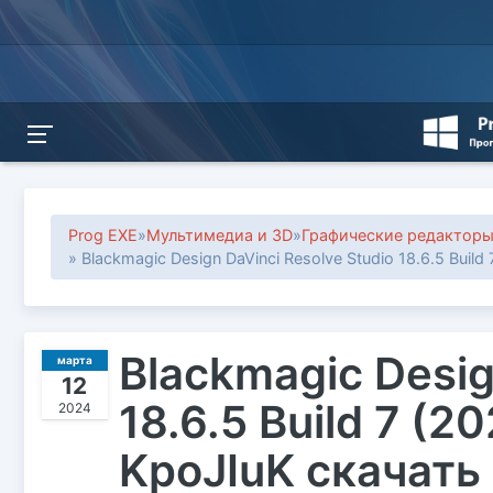
Prog EXE
»
Мультимедиа и 3D
»
Графические редактор
» Blackmagic Design DaVinci Resolve Studio 18.6.5 Build
Blackmagic Desig
марта
12
18.6.5 Build 7 (2
2024
KpoJIuK скачать