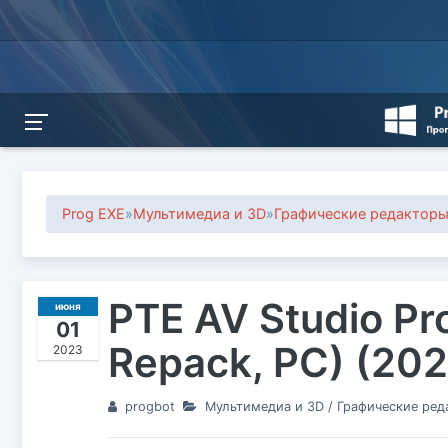
Prog EXE
»
Мультимедиа и 3D
»
Графические редактор
PTE AV Studio Pro
июня
01
Repack, PC) (20
2023
progbot
Мультимедиа и 3D
/
Графические ред