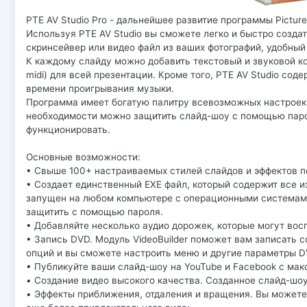
PTE AV Studio Pro - дальнейшее развитие программы Picture
Используя PTE AV Studio вы сможете легко и быстро созда
скринсейвер или видео файл из ваших фотографий, удобный д
К каждому слайду можно добавить текстовый и звуковой к
midi) для всей презентации. Кроме того, PTE AV Studio со
времени проигрывания музыки.
Программа имеет богатую палитру всевозможных настроек
необходимости можно защитить слайд-шоу с помощью парол
функционировать.
Основные возможности:
• Свыше 100+ настраиваемых стилей слайдов и эффектов п
• Создает единственный EXE файл, который содержит все и
запущен на любом компьютере с операционными системам
защитить с помощью пароля.
• Добавляйте несколько аудио дорожек, которые могут во
• Запись DVD. Модуль VideoBuilder поможет вам записать с
опций и вы сможете настроить меню и другие параметры D
• Публикуйте ваши слайд-шоу на YouTube и Facebook с мак
• Создание видео высокого качества. Созданное слайд-шоу
• Эффекты приближения, отдаления и вращения. Вы можете