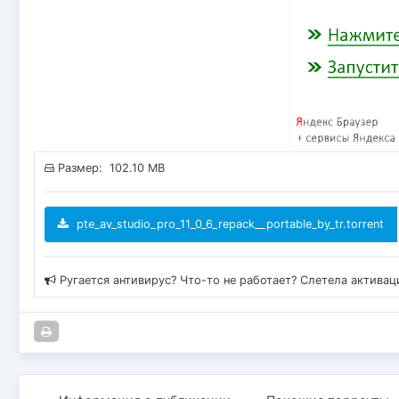
Размер: 102.10 MB
pte_av_studio_pro_11_0_6_repack__portable_by_tr.torrent
Ругается антивирус? Что-то не работает? Слетела актива