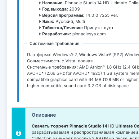
Название:
Pinnacle Studio 14 HD Ultimate Colle
Год выхода:
2009
Версия программы:
14.0.0.7255 ver.
Язык:
Русский, Multi
Таблетка/Лечение:
Присутствует
Разработчик:
pinnaclesys.com
Системные требования:
Платформа: Windows® 7, Windows Vista® (SP2),Windo
Совместимость с Vista: полная
Системные требования: AMD Athlon™ 1.8 GHz (2.4 GHz o
AVCHD* (2.66 GHz for AVCHD* 1920) 1 GB system memo
compatible graphics card with 64 MB (128 MB or highe
higher compatible sound card 3.2 GB of disk space
Описание
Скачать торрент Pinnacle Studio 14 HD Ultimate Co
разрабатываемая и распространяемая компанией pi
Collection занимает порядка 2.89 GB на диске, и