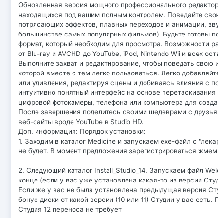
Обновленная версия мощного профессионального редактор
находящихся под вашим полным контролем. Поведайте сво
потрясающих эффектов, плавных переходов и анимации, звука
большинстве самых популярных фильмов). Будьте готовы п
формат, который необходим для просмотра. Возможности 
от Blu-ray и AVCHD до YouTube, iPod, Nintendo Wii и всех 
Выполните захват и редактирование, чтобы поведать свою 
которой вместе с тем легко пользоваться. Легко добавля
или удивления, редактируя сцены и добиваясь влияния с 
интуитивно понятный интерфейс на основе перетаскивания
цифровой фотокамеры, телефона или компьютера для созд
После завершения поделитесь своими шедеврами с друзья
веб-сайты вроде YouTube в Studio HD.
Доп. информация: Порядок установки:
1. Заходим в каталог Medicine и запускаем exe-файл с "ле
не будет. В момент предложения зарегистрироваться жмем
2. Следующий каталог Install_Studio_14. Запускаем файл W
конце (если у вас уже установлена какая-то из версии Студ
Если же у вас не была установлена предыдущая версия Ст
бонус диски от какой версии (10 или 11) Студии у вас есть.
Студия 12 переноса не требует