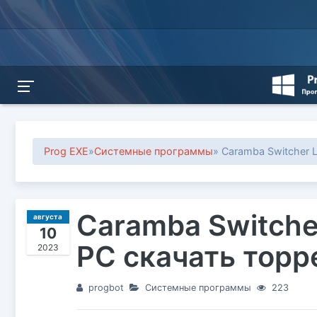
Prog EXE
»
Системные программы
» Caramba Switcher 
Caramba Switche
августа
10
PC скачать торр
2023
progbot
Системные программы
223