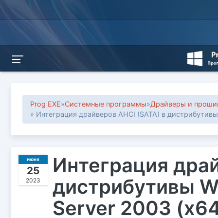
Prog EXE
»
Системные программы
»
Драйверы и проши
» Интеграция драйверов AHCI (SATA) в дистрибутивы
Интеграция драй
июня
25
дистрибутивы W
2023
Server 2003 (x64