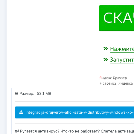
Размер: 53.1 MB
integracija-drajverov-ahci-sata-v-distributivy-windows-x
Ругается антивирус? Что-то не работает? Слетела актива