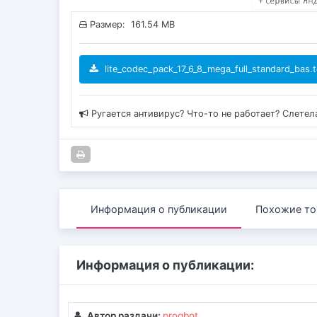
Размер: 161.54 MB
lite_codec_pack_17_6_8_mega_full_standard_bas.t
Ругается антивирус? Что-то не работает? Слетел
Информация о публикации
Похожие то
Информация о публикации:
Автор раздачи:
progbot