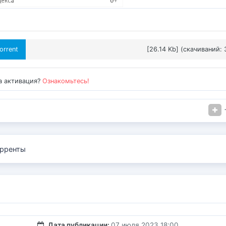
orrent
[26.14 Kb] (cкачиваний: 
а активация?
Ознакомьтесь!
рренты
Дата публикации:
07 июля 2023 18:00