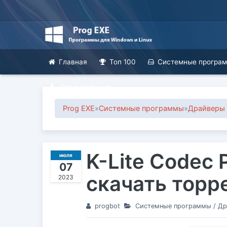
Главная
Топ 100
Системные програ
Для дизайна
Prog EXE
»
Системные программы
»
Драйверы 
K-Lite Codec P
июля
07
скачать торр
2023
progbot
Системные программы
/
Др