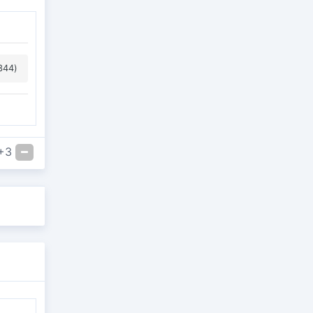
344)
+3