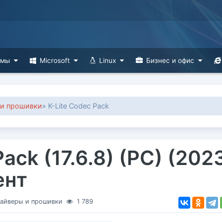
ммы
Microsoft
Linux
Бизнес и офис
и прошивки
» K-Lite Codec Pack
ack (17.6.8) (PC) (202
ент
айверы и прошивки
1 789