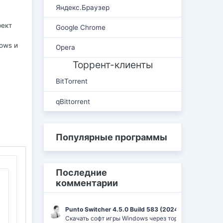
Яндекс.Браузер
фект
Google Chrome
ows и
Opera
Торрент-клиенты
BitTorrent
qBittorrent
Популярные программы
Последние
комментарии
Punto Switcher 4.5.0 Build 583 (2024) РС | RePack 
Скачать софт игры Windows через торрент Ufrag: пр