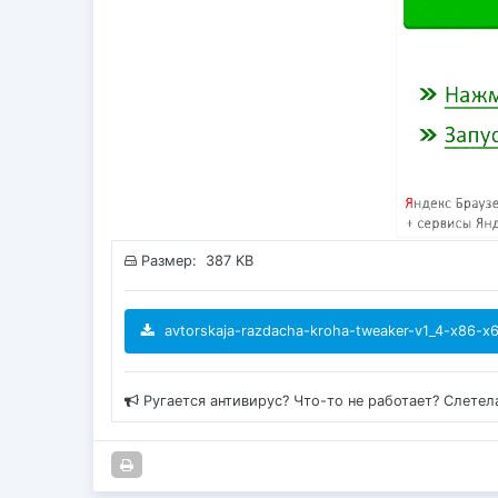
Размер: 387 KB
avtorskaja-razdacha-kroha-tweaker-v1_4-x86-x6
Ругается антивирус? Что-то не работает? Слетел