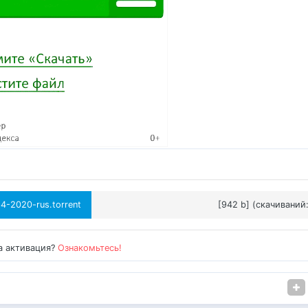
4-2020-rus.torrent
[942 b] (cкачиваний:
а активация?
Ознакомьтесь!