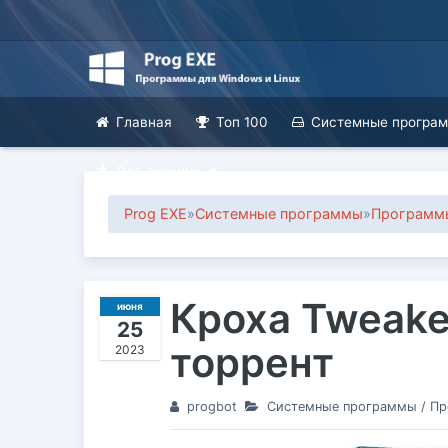
Главная
Топ 100
Системные програ
Для дизайна
Prog EXE
»
Системные программы
»
Программы
Кроха Tweaker
июня
25
торрент
2023
progbot
Системные программы
/
Пр