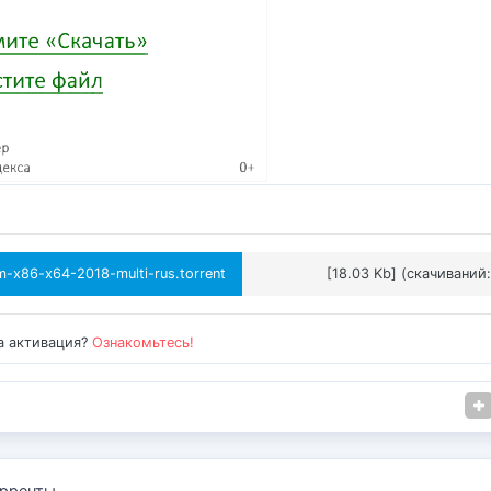
m-x86-x64-2018-multi-rus.torrent
[18.03 Kb] (cкачиваний:
а активация?
Ознакомьтесь!
рренты