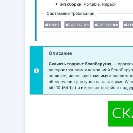
Тип сборки:
Portable, Repack
Системные требования:
XP SP 3
7 SP1 (32-bit)
7 SP1 (64-bit)
8 (3
Описание
Скачать торрент ScanPapyrus
— програм
распространяемая компанией ScanPapyru
на диске, использует минимум оператив
обеспечение доступно на платформе Windows
bit) 10 (64-bit) и имеет интерфейс с под