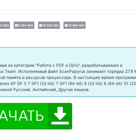
2-bit)
8 (64-bit)
10 (32-bit)
10 (64-bit)
ма из категории "Работа с PDF и DjVu", разрабатываемая и
s Team. Исполняемый файл ScanPapyrus занимает порядка 27.8 
ной памяти и ресурсов процессора. В настоящее время программ
 XP SP 3 7 SP1 (32-bit) 7 SP1 (64-bit) 8 (32-bit) 8 (64-bit) 10 (32
держкой Русский, Английский, Другие языков.