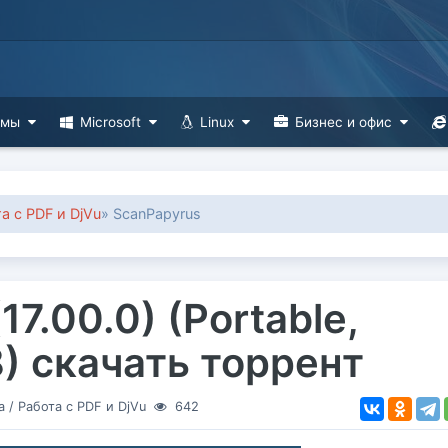
ммы
Microsoft
Linux
Бизнес и офис
а с PDF и DjVu
» ScanPapyrus
17.00.0) (Portable,
8) скачать торрент
а
/
Работа с PDF и DjVu
642