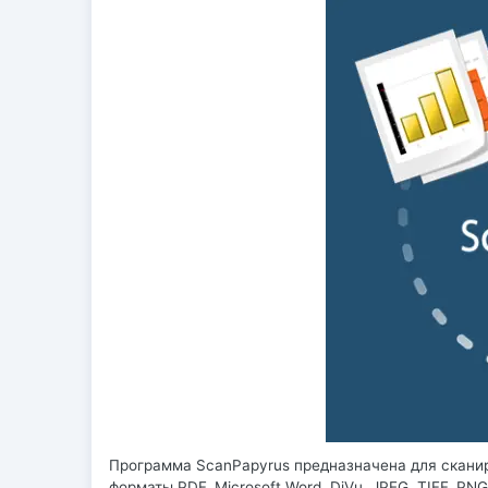
Программа ScanPapyrus предназначена для сканир
форматы PDF, Microsoft Word, DjVu, JPEG, TIFF, PN