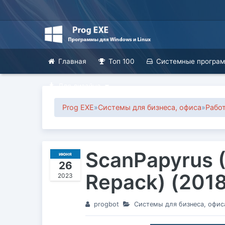
Главная
Топ 100
Системные програ
Для дизайна
Prog EXE
»
Системы для бизнеса, офиса
»
Работ
ScanPapyrus (
июня
26
Repack) (201
2023
progbot
Системы для бизнеса, офис