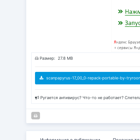
Размер: 27.8 MB
scanpapyrus-17_00_0-repack-portable-by-tryroo
Ругается антивирус? Что-то не работает? Слетел
Информация о публикации
Похожие то