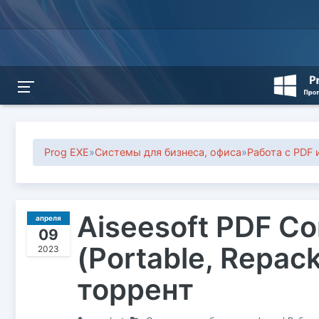
Prog EXE
»
Системы для бизнеса, офиса
»
Работа с PDF 
Aiseesoft PDF Con
апреля
09
(Portable, Repac
2023
торрент