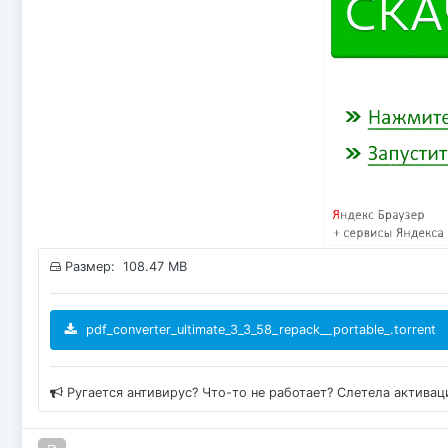
Размер: 108.47 MB
pdf_converter_ultimate_3_3_58_repack__portable_.torrent
Ругается антивирус? Что-то не работает? Слетела актива