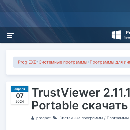
Prog EXE
»
Системные программы
»
Программы для инт
TrustViewer 2.11.
апреля
07
Portable скачать
2024
progbot
Системные программы
/
Программы д