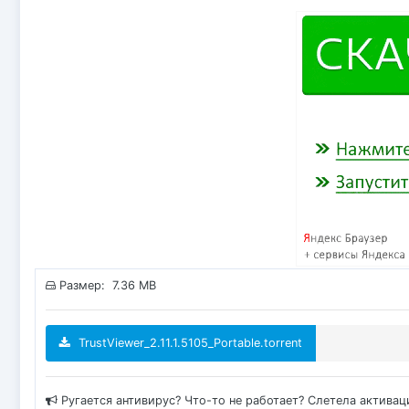
Размер: 7.36 MB
TrustViewer_2.11.1.5105_Portable.torrent
Ругается антивирус? Что-то не работает? Слетела актива