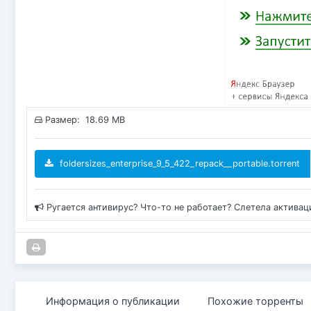
Размер: 18.69 MB
foldersizes_enterprise_9_5_422_repack__portable.torrent
Ругается антивирус? Что-то не работает? Слетела актива
Информация о публикации
Похожие торренты