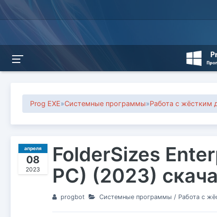
Prog EXE
»
Системные программы
»
Работа с жёстким 
FolderSizes Enter
апреля
08
PC) (2023) скач
2023
progbot
Системные программы
/
Работа с ж