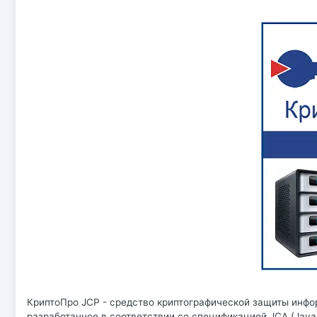
КриптоПро JCP - средство криптографической защиты инфо
разработанное в соответствии со спецификацией JCA (Java C