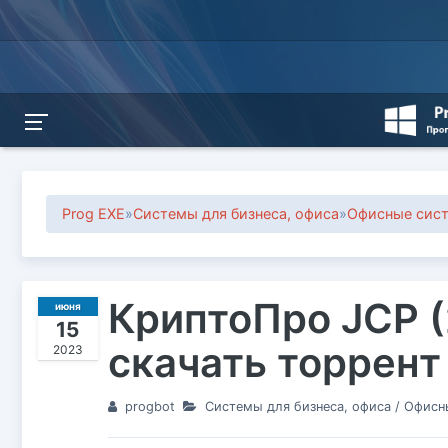
Prog EXE
»
Системы для бизнеса, офиса
»
Офисные сис
КриптоПро JCP (2
июня
15
скачать торрент
2023
progbot
Системы для бизнеса, офиса
/
Офисн