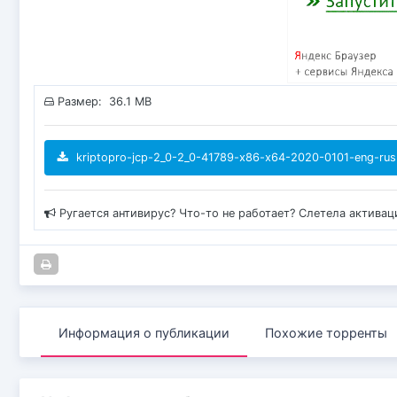
Размер: 36.1 MB
kriptopro-jcp-2_0-2_0-41789-x86-x64-2020-0101-eng-rus.
Ругается антивирус? Что-то не работает? Слетела актива
Информация о публикации
Похожие торренты