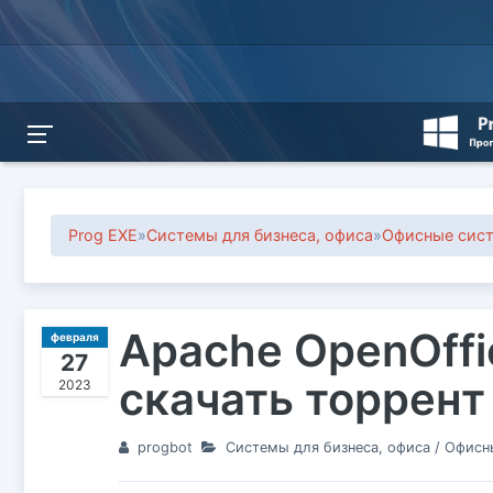
Prog EXE
»
Системы для бизнеса, офиса
»
Офисные сис
Apache OpenOffic
февраля
27
скачать торрент
2023
progbot
Системы для бизнеса, офиса
/
Офисн