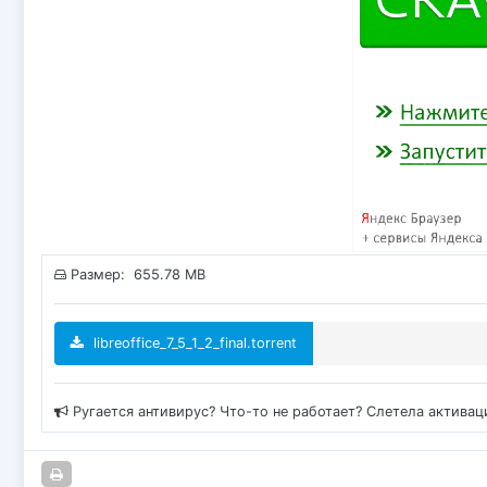
Размер: 655.78 MB
libreoffice_7_5_1_2_final.torrent
Ругается антивирус? Что-то не работает? Слетела актива