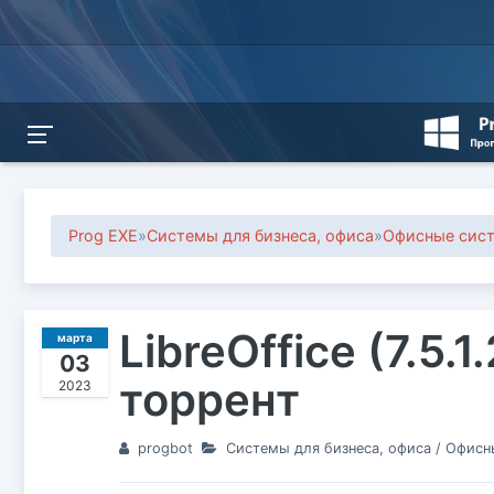
Prog EXE
»
Системы для бизнеса, офиса
»
Офисные сис
LibreOffice (7.5.
марта
03
торрент
2023
progbot
Системы для бизнеса, офиса
/
Офисн