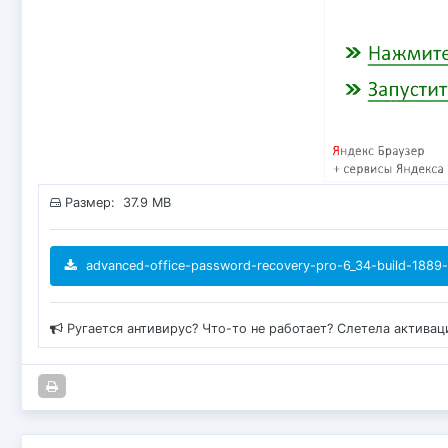
Размер: 37.9 MB
advanced-office-password-recovery-pro-6_34-build-1889-
Ругается антивирус? Что-то не работает? Слетела актива