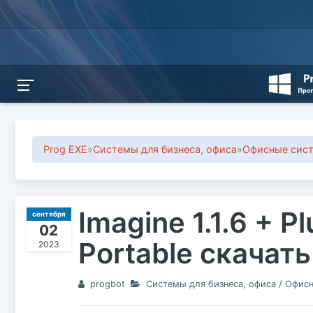
Prog EXE
»
Системы для бизнеса, офиса
»
Офисные сис
Imagine 1.1.6 + P
сентября
02
Portable скачат
2023
progbot
Системы для бизнеса, офиса
/
Офисн